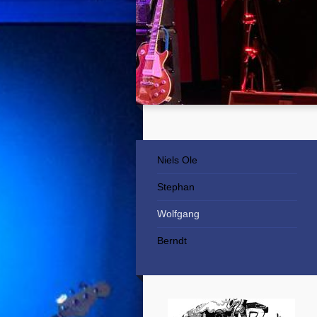
Niels Ole
Stephan
Wolfgang
Berndt