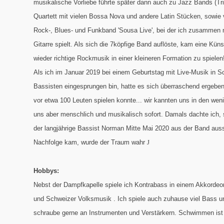
musikalische Vorliebe führte später dann auch zu Jazz Bands (Tri
Quartett mit vielen Bossa Nova und andere Latin Stücken, sowie 
Rock-, Blues- und Funkband 'Sousa Live', bei der ich zusammen 
Gitarre spielt. Als sich die 7köpfige Band auflöste, kam eine Kün
wieder richtige Rockmusik in einer kleineren Formation zu spielen
Als ich im Januar 2019 bei einem Geburtstag mit Live-Musik in Sc
Bassisten eingesprungen bin, hatte es sich überraschend ergeben
vor etwa 100 Leuten spielen konnte... wir kannten uns in den we
uns aber menschlich und musikalisch sofort. Damals dachte ich, 
der langjährige Bassist Norman Mitte Mai 2020 aus der Band ausst
Nachfolge kam, wurde der Traum wahr
J
Hobbys:
Nebst der Dampfkapelle spiele ich Kontrabass in einem Akkordeon
und Schweizer Volksmusik . Ich spiele auch zuhause viel Bass und
schraube gerne an Instrumenten und Verstärkern. Schwimmen ist 