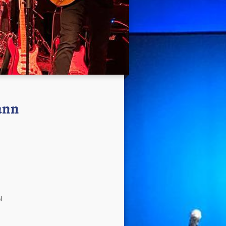
ann
l