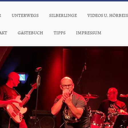
R
UNTERWEGS
SILBERLINGE
VIDEOS U. HÖRBEIS
AKT
GÄSTEBUCH
TIPPS
IMPRESSUM