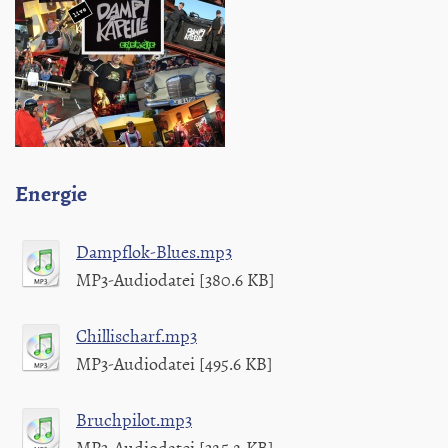
Energie
Dampflok-Blues.mp3
MP3-Audiodatei [380.6 KB]
Chillischarf.mp3
MP3-Audiodatei [495.6 KB]
Bruchpilot.mp3
MP3-Audiodatei [325.2 KB]